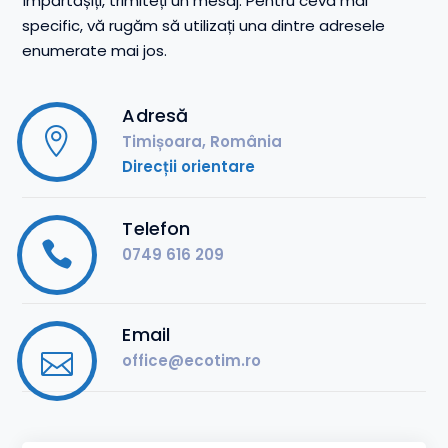
împărtășiți, trimiteți un mesaj. Pentru ceva mai
specific, vă rugăm să utilizați una dintre adresele
enumerate mai jos.
Adresă
Timișoara, România
Direcții orientare
Telefon
0749 616 209
Email
office@ecotim.ro