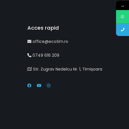
→
Acces rapid
office@ecotim.ro
0749 616 209
Str. Zugrav Nedelcu Nr. 1, Timișoara