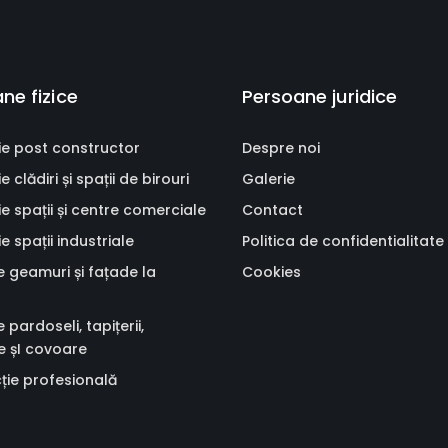
ne fizice
Persoane juridice
ie post constructor
Despre noi
 clădiri și spații de birouri
Galerie
e spații și centre comerciale
Contact
e spații industriale
Politica de confidentialitate
 geamuri și fațade la
Cookies
 pardoseli, tapițerii,
 șI covoare
ție profesională