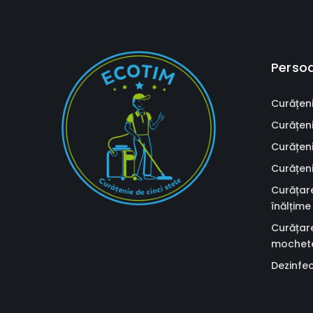
Persoa
Curățen
Curățenie
Curățeni
Curățeni
Curățare
înălțime
Curățare
mochete
Dezinfec