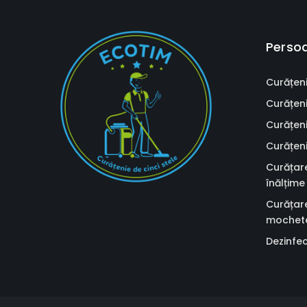
Persoa
Curățen
Curățenie
Curățeni
Curățeni
Curățare
înălțime
Curățare
mochete
Dezinfec