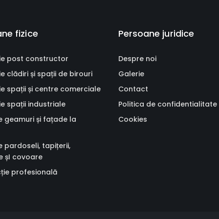
ne fizice
Persoane juridice
ie post constructor
Despre noi
 clădiri și spații de birouri
Galerie
e spații și centre comerciale
Contact
e spații industriale
Politica de confidentialitate
 geamuri și fațade la
Cookies
 pardoseli, tapițerii,
 șI covoare
ție profesională