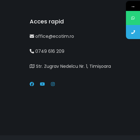
→
Acces rapid
office@ecotim.ro
0749 616 209
Str. Zugrav Nedelcu Nr. 1, Timișoara